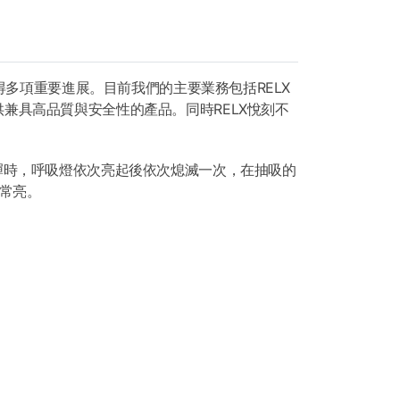
得多項重要進展。目前我們的主要業務包括RELX
兼具高品質與安全性的產品。同時RELX悅刻不
煙彈時，呼吸燈依次亮起後依次熄滅一次，在抽吸的
常亮。