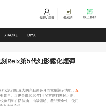
線上客服
登錄/註冊
去結算
XIAOKE
DIYA
刻Relx第5代幻影霧化煙彈
品悅刻幻影,最大的亮點便是具備電量顯示功能，
五
先上架銷售。這也是繼2020年1月發布悅刻無限之後，
外,悅刻幻影在防漏油、抽吸體驗、產品安全性、使用
均有改進升級。