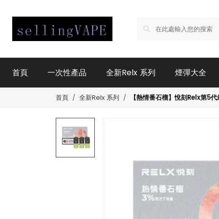
首頁
一次性產品
全新Relx 系列
煙彈大全
【熱情番石榴】悅刻Relx第5
首頁
全新Relx 系列