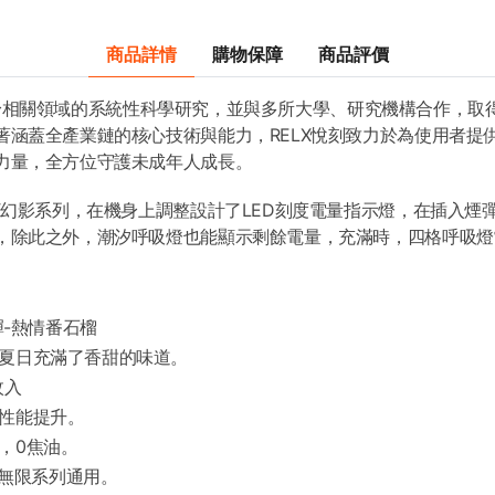
商品詳情
購物保障
商品評價
積極投身相關領域的系統性科學研究，並與多所大學、研究機構合作，取
涵蓋全產業鏈的核心技術與能力，RELX悅刻致力於為使用者提供
力量，全方位守護未成年人成長。
X幻影系列，在機身上調整設計了LED刻度電量指示燈，在插入
，除此之外，潮汐呼吸燈也能顯示剩餘電量，充滿時，四格呼吸燈
-熱情番石榴
夏日充滿了香甜的味道。
枚入
性能提升。
，0焦油。
代無限系列通用。