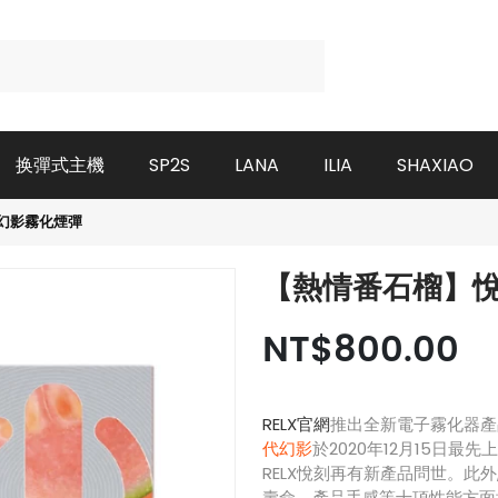
换彈式主機
SP2S
LANA
ILIA
SHAXIAO
代幻影霧化煙彈
【熱情番石榴】悅
NT$800.00
RELX官網
推出全新電子霧化器產
代幻影
於2020年12月15日最
RELX悅刻再有新產品問世。此
壽命、產品手感等十項性能方面