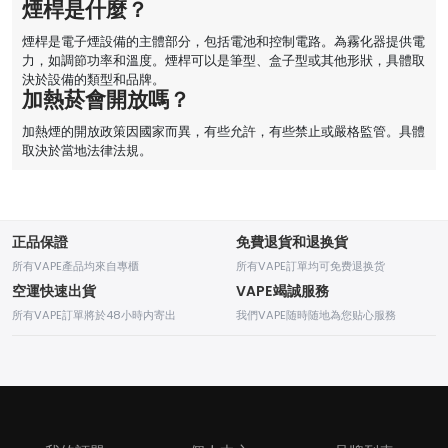
煙桿是什麼？
煙桿是電子煙設備的主體部分，包括電池和控制電路。為霧化器提供電
力，如調節功率和溫度。煙桿可以是筆型、盒子型或其他形狀，具體取
決於設備的類型和品牌。
加熱菸會開放嗎？
加熱煙的開放政策因國家而異，有些允許，有些禁止或嚴格監管。具體
取決於當地法律法規。
正品保證
免費退貨和退换貨
所有VAPE產品均來自專櫃
所有VAPE訂單均可免费退换货
空運快速出貨
VAPE竭誠服務
所有VAPE訂單將於48小時内寄出
我們VAPE随時随地為您贴心服務