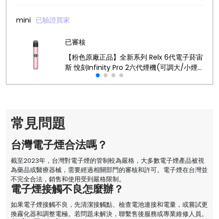
mini
已驗證買家
已審核
【粉色原廠正品】全新系列 Relx 6代電子菸宙
斯 悅刻Infinity Pro 2六代煙機(可調大/小煙
量) 支持Relx 4/5代煙彈通用 (下訂秒發貨)
常見問題
台灣電子煙合法嗎？
截至2023年，台灣對電子煙的管制較為嚴格，大多數電子煙產品被視
為藥品或醫療器械，需要經過相關部門的審核和許可。電子煙在台灣並
不完全合法，銷售和使用受到嚴格限制。
電子煙接觸不良怎麼辦？
如果電子煙接觸不良，先清潔接觸點、檢查電池連接和電量，或嘗試更
換霧化器和調整電極。若問題未解決，聯繫售後服務或專業維修人員。