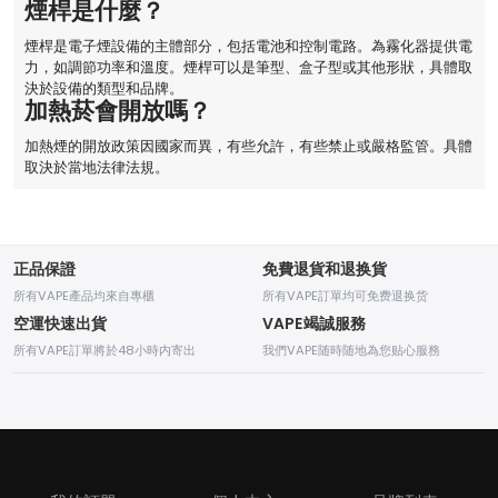
煙桿是什麼？
煙桿是電子煙設備的主體部分，包括電池和控制電路。為霧化器提供電
力，如調節功率和溫度。煙桿可以是筆型、盒子型或其他形狀，具體取
決於設備的類型和品牌。
加熱菸會開放嗎？
加熱煙的開放政策因國家而異，有些允許，有些禁止或嚴格監管。具體
取決於當地法律法規。
正品保證
免費退貨和退换貨
所有VAPE產品均來自專櫃
所有VAPE訂單均可免费退换货
空運快速出貨
VAPE竭誠服務
所有VAPE訂單將於48小時内寄出
我們VAPE随時随地為您贴心服務