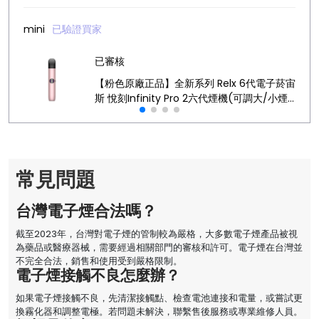
mini
已驗證買家
已審核
【粉色原廠正品】全新系列 Relx 6代電子菸宙
斯 悅刻Infinity Pro 2六代煙機(可調大/小煙
量) 支持Relx 4/5代煙彈通用 (下訂秒發貨)
常見問題
台灣電子煙合法嗎？
截至2023年，台灣對電子煙的管制較為嚴格，大多數電子煙產品被視
為藥品或醫療器械，需要經過相關部門的審核和許可。電子煙在台灣並
不完全合法，銷售和使用受到嚴格限制。
電子煙接觸不良怎麼辦？
如果電子煙接觸不良，先清潔接觸點、檢查電池連接和電量，或嘗試更
換霧化器和調整電極。若問題未解決，聯繫售後服務或專業維修人員。