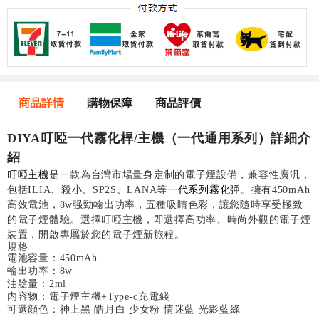
商品詳情
購物保障
商品評價
DIYA叮啞一代霧化桿/主機（一代通用系列）詳細介
紹
叮啞主機
是一款為台灣市場量身定制的電子煙設備，兼容性廣汎，
包括ILIA、殺小、SP2S、LANA等
一代系列霧化彈
。擁有450mAh
高效電池，8w强勁輸出功率，五種吸睛色彩，讓您隨時享受極致
的電子煙體驗。選擇叮啞主機，即選擇高功率、時尚外觀的電子煙
裝置，開啟專屬於您的電子煙新旅程。
規格
電池容量：450mAh
輸出功率：8w
油艙量：2ml
内容物：電子煙主機+Type-c充電綫
可選顔色：神上黑 皓月白 少女粉 情迷藍 光影藍綠