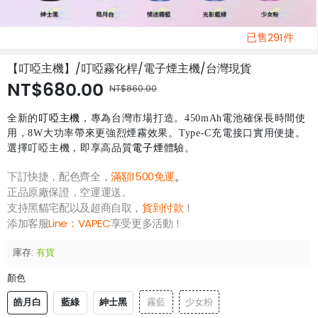
已售291件
【叮啞主機】/叮啞霧化桿/電子煙主機/台灣現貨
NT$680.00
NT$860.00
全新的
叮啞主機
，專為台灣市場打造。450mAh電池確保長時間使
用，8W大功率帶來更強烈煙霧效果。Type-C充電接口實用便捷。
選擇叮啞主機，即享高品質
電子煙
體驗。
下訂快捷，配色齊全，
滿額1500免運
。
正品原廠保證，空運運送。
支持黑貓宅配以及超商自取，
貨到付款
！
添加客服
Line：
VAPEC
享受更多活動！
庫存:
有貨
顏色
皓月白
藍綠
紳士黑
霧藍
少女粉