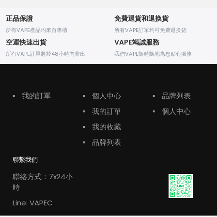
正品保證
免費退貨和退换貨
所有VAPE產品均來自專櫃
所有VAPE訂單均可免费退换货
空運快速出貨
VAPE竭誠服務
所有VAPE訂單將於48小時内寄出
我們VAPE随時随地為您贴心服務
▪
我的訂單
▪
個人中心
▪
品牌列表
▪
我的訂單
▪
個人中心
▪
我的收藏
▪
品牌列表
聯繫我們
聯絡方式：7x24小
時
Line: VAPEC