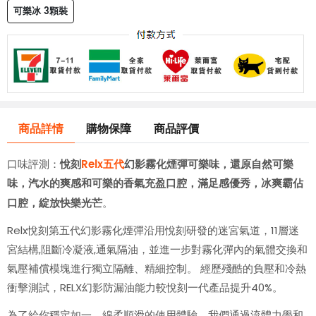
可樂冰 3顆裝
商品詳情
購物保障
商品評價
悅刻
Relx五代
幻影霧化煙彈可樂味，還原自然可樂
口味評測：
味，汽水的爽感和可樂的香氣充盈口腔，滿足感優秀，冰爽霸佔
口腔，綻放快樂光芒
。
Relx悅刻第五代幻影霧化煙彈沿用悅刻研發的迷宮氣道，11層迷
宮結構,阻斷冷凝液,通氣隔油，並進一步對霧化彈內的氣體交換和
氣壓補償模塊進行獨立隔離、精細控制。 經歷殘酷的負壓和冷熱
衝擊測試，RELX幻影防漏油能力較悅刻一代產品提升40%。
為了給你穩定如一、綿柔順滑的使用體驗，我們通過流體力學和