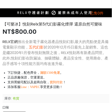
已售0件
【可樂冰】悅刻Relx第5代幻影霧化煙彈 還原自然可樂味
NT$800.00
RELX官網
推出全新電子霧化器產品悅刻幻影,最大的亮點便是具備
電量顯示功能，
五代幻影
於2020年12月15日最先上架銷售。這也
是繼2020年1月發布悅刻無限之後，RELX悅刻再有新產品問世。
此外,悅刻幻影在防漏油、抽吸體驗、產品安全性、使用壽命、產
品手感等十項性能方面均有改進升級。
下訂快捷，配色齊全，
滿額1500免運
。
正品原廠保證，空運運送。
支持黑貓宅配以及超商自取，
貨到付款
！
添加客服
Line：
VAPEC
享受更多活動！
庫存:
有貨
口味