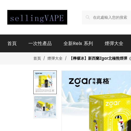
首頁
一次性產品
全新Relx 系列
煙彈大全
【檸檬冰】新西蘭Zgar北極熊煙彈（適
首頁
煙彈大全