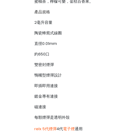
蜜柚茶，檸檬可樂，金桔百香果。
產品規格
2毫升容量
陶瓷蜂窩式線圈
直徑0.01mm
約650口
雙密封煙彈
鴨嘴型煙彈設計
即插即用連接
鍍金專有連接
磁連接
每顆煙彈是透明外殼
relx 5代煙彈
4代
電子煙
通用