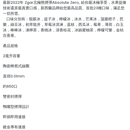
最新2022年 Zgar北極熊煙彈Absolute Zero, 給你最冰極享受，水果提煉
技術還原最真實口感，新西蘭品牌給您最高品質。首批23種口味，滿足您
一切所需。
口味分別有：龍眼冰，提子冰，檸檬冰，冰水，芒果冰，菠蘿橙子，芭
樂，綠豆冰，初萃龍井，草莓冰淇淋，荔枝，西瓜冰，莓果，薄荷，白玉
冰，棒棒冰，凍檸茶，香桃冰，清香桂花，冰鎮蜜柚茶，檸檬可樂，金桔
百香果。
產品規格
2毫升容量
陶瓷蜂窩式線圈
直徑0.01mm
約650口
雙密封煙彈
鴨嘴型煙彈設計
即插即用連接
鍍金專有連接